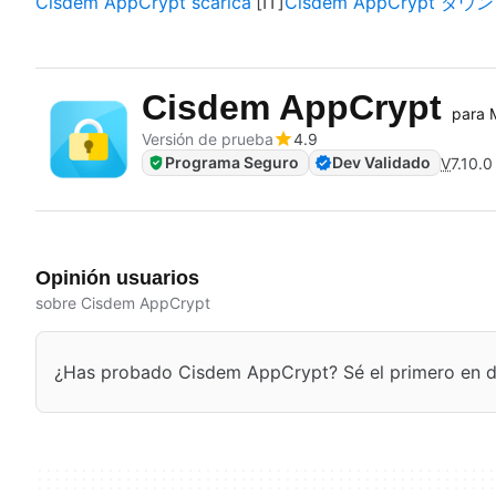
Cisdem AppCrypt scarica
Cisdem AppCrypt ダ
Cisdem AppCrypt
para 
Versión de prueba
4.9
Programa Seguro
Dev Validado
V
7.10.0
Opinión usuarios
sobre Cisdem AppCrypt
¿Has probado Cisdem AppCrypt? Sé el primero en de