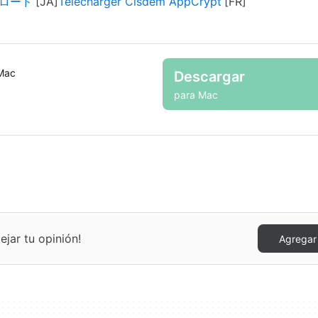
ウンロード
Télécharger Cisdem AppCrypt
Mac
Descargar
para Mac
jar tu opinión!
Agregar