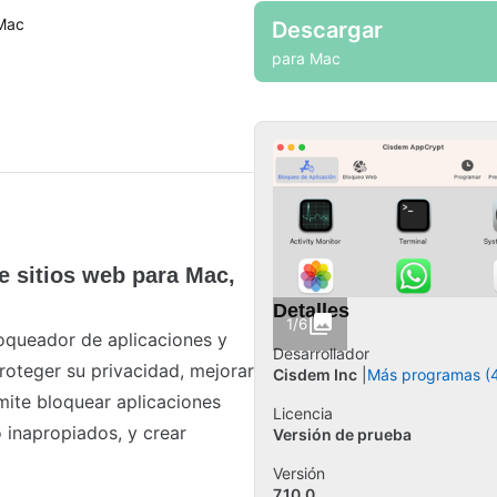
Mac
Descargar
para Mac
e sitios web para Mac,
Detalles
1/6
queador de aplicaciones y
Desarrollador
roteger su privacidad, mejorar
Cisdem Inc
Más programas (
rmite bloquear aplicaciones
Licencia
 inapropiados, y crear
Versión de prueba
Versión
7.10.0